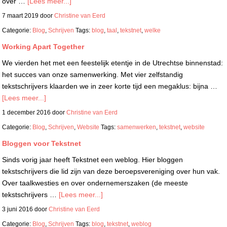
over …
[Lees meer...]
7 maart 2019
door
Christine van Eerd
Categorie:
Blog
,
Schrijven
Tags:
blog
,
taal
,
tekstnet
,
welke
Working Apart Together
We vierden het met een feestelijk etentje in de Utrechtse binnenstad:
het succes van onze samenwerking. Met vier zelfstandig
tekstschrijvers klaarden we in zeer korte tijd een megaklus: bijna …
[Lees meer...]
1 december 2016
door
Christine van Eerd
Categorie:
Blog
,
Schrijven
,
Website
Tags:
samenwerken
,
tekstnet
,
website
Bloggen voor Tekstnet
Sinds vorig jaar heeft Tekstnet een weblog. Hier bloggen
tekstschrijvers die lid zijn van deze beroepsvereniging over hun vak.
Over taalkwesties en over ondernemerszaken (de meeste
tekstschrijvers …
[Lees meer...]
3 juni 2016
door
Christine van Eerd
Categorie:
Blog
,
Schrijven
Tags:
blog
,
tekstnet
,
weblog