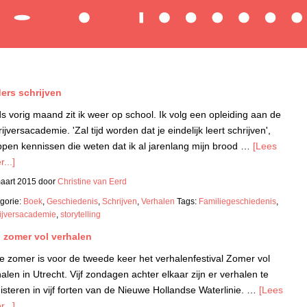
ers schrijven
s vorig maand zit ik weer op school. Ik volg een opleiding aan de
ijversacademie. 'Zal tijd worden dat je eindelijk leert schrijven',
ppen kennissen die weten dat ik al jarenlang mijn brood …
[Lees
...]
aart 2015
door
Christine van Eerd
gorie:
Boek
,
Geschiedenis
,
Schrijven
,
Verhalen
Tags:
Familiegeschiedenis
,
ijversacademie
,
storytelling
: zomer vol verhalen
e zomer is voor de tweede keer het verhalenfestival Zomer vol
alen in Utrecht. Vijf zondagen achter elkaar zijn er verhalen te
isteren in vijf forten van de Nieuwe Hollandse Waterlinie. …
[Lees
...]