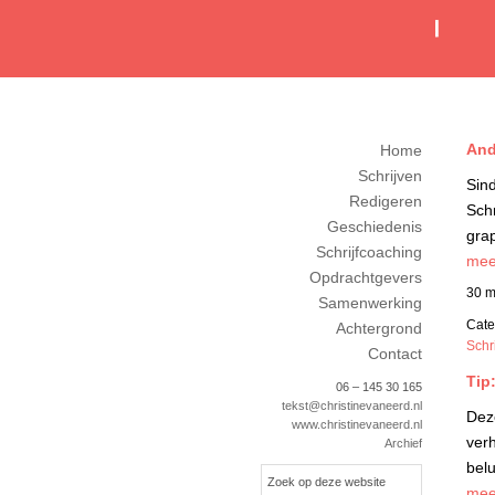
And
Home
Schrijven
Sind
Redigeren
Schr
Geschiedenis
gra
Schrijfcoaching
meer
Opdrachtgevers
30 m
Samenwerking
Cate
Achtergrond
Schr
Contact
Tip
06 – 145 30 165
tekst@christinevaneerd.nl
Dez
www.christinevaneerd.nl
verh
Archief
belu
meer