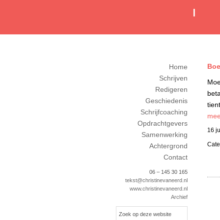
Boe
Home
Schrijven
Moet
Redigeren
beta
Geschiedenis
tien
Schrijfcoaching
meer
Opdrachtgevers
16 j
Samenwerking
Cate
Achtergrond
Contact
06 – 145 30 165
tekst@christinevaneerd.nl
www.christinevaneerd.nl
Archief